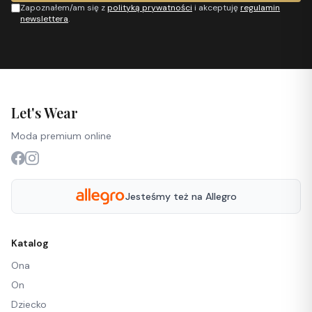
Zapoznałem/am się z
polityką prywatności
i akceptuję
regulamin
newslettera
.
Let's Wear
Moda premium online
Jesteśmy też na Allegro
Katalog
Ona
On
Dziecko