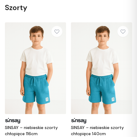
Szorty
Okrycia wierzchnie (1)
Spódniczki (2)
Spodnie (15)
Stroje kąpielowe (1)
Sukienki (3)
Swetry (2)
SINSAY – niebieskie szorty
SINSAY – niebieskie szorty
chłopięce 116cm
chłopięce 140cm