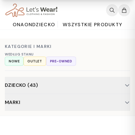
ONA
ON
DZIECKO
WSZYSTKIE PRODUKTY
KATEGORIE I MARKI
WEDŁUG STANU
NOWE
OUTLET
PRE-OWNED
DZIECKO (43)
Odzież (40)
Niemowlaki (3)
MARKI
Akcesoria (2)
Bluzki (8)
Bluzy (5)
Body (1)