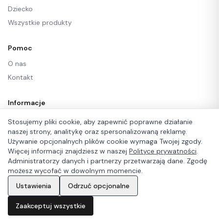
Dziecko
Wszystkie produkty
Pomoc
O nas
Kontakt
Informacje
Regulamin
Stosujemy pliki cookie, aby zapewnić poprawne działanie
naszej strony, analitykę oraz spersonalizowaną reklamę.
Regulamin newslettera
Używanie opcjonalnych plików cookie wymaga Twojej zgody.
Polityka prywatności
Więcej informacji znajdziesz w naszej
Polityce prywatności
.
Administratorzy danych i partnerzy przetwarzają dane. Zgodę
możesz wycofać w dowolnym momencie.
Ustawienia
Odrzuć opcjonalne
©
2026
Let's Wear. Wszelkie prawa zastrzeżone.
Zaakceptuj wszystkie
Strona główna
Katalog
Ulubione
Koszyk
Konto