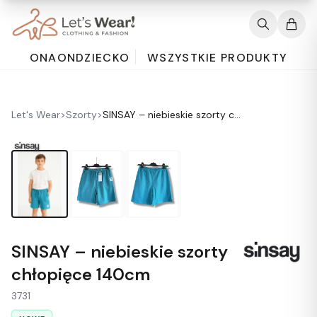
ONA
ON
DZIECKO
WSZYSTKIE PRODUKTY
Let's Wear
>
Szorty
>
SINSAY – niebieskie szorty chłopięce 140cm
SINSAY – niebieskie szorty
chłopięce 140cm
3731