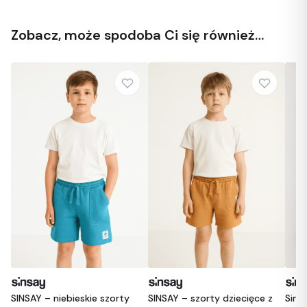
Zobacz, może spodoba Ci się również…
ty
SINSAY – szorty dziecięce z
Sinsay – Dziewczęce szorty
S