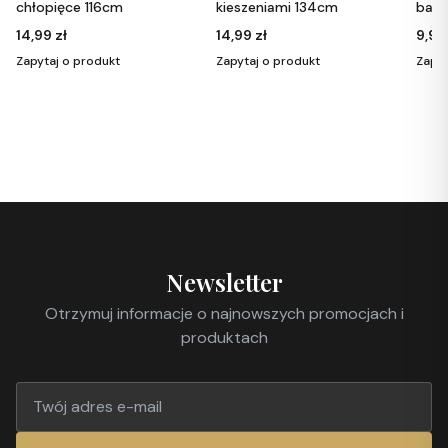
kieszeniami 134cm
bawełniane w kolorze
M
jasnoróżowym 158
14,99 zł
9,99 zł
1
Zapytaj o produkt
Zapytaj o produkt
Z
Newsletter
Otrzymuj informacje o najnowszych promocjach i
produktach