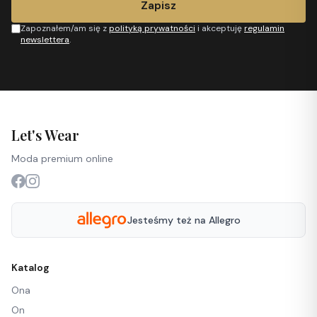
Zapisz
Zapoznałem/am się z
polityką prywatności
i akceptuję
regulamin
newslettera
.
Let's Wear
Moda premium online
Jesteśmy też na Allegro
Katalog
Ona
On