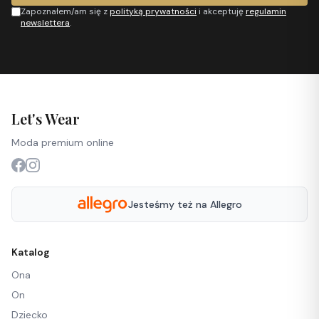
Zapoznałem/am się z
polityką prywatności
i akceptuję
regulamin
newslettera
.
Let's Wear
Moda premium online
Jesteśmy też na Allegro
Katalog
Ona
On
Dziecko