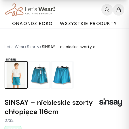
ONA
ON
DZIECKO
WSZYSTKIE PRODUKTY
Let's Wear
>
Szorty
>
SINSAY – niebieskie szorty chłopięce 116cm
SINSAY – niebieskie szorty
chłopięce 116cm
3732