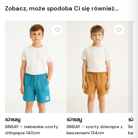
Zobacz, może spodoba Ci się również…
ty
SINSAY – szorty dziecięce z
Sinsay – Dziewczęce szorty
S
kieszeniami 134cm
bawełniane w kolorze
M