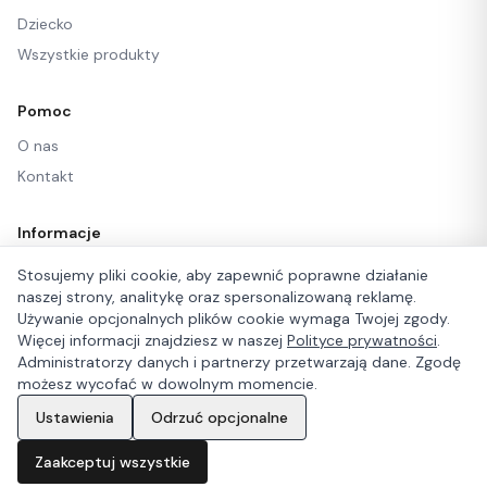
Dziecko
Wszystkie produkty
Pomoc
O nas
Kontakt
Informacje
Regulamin
Stosujemy pliki cookie, aby zapewnić poprawne działanie
naszej strony, analitykę oraz spersonalizowaną reklamę.
Regulamin newslettera
Używanie opcjonalnych plików cookie wymaga Twojej zgody.
Polityka prywatności
Więcej informacji znajdziesz w naszej
Polityce prywatności
.
Administratorzy danych i partnerzy przetwarzają dane. Zgodę
możesz wycofać w dowolnym momencie.
Ustawienia
Odrzuć opcjonalne
©
2026
Let's Wear. Wszelkie prawa zastrzeżone.
Zaakceptuj wszystkie
Strona główna
Katalog
Ulubione
Koszyk
Konto