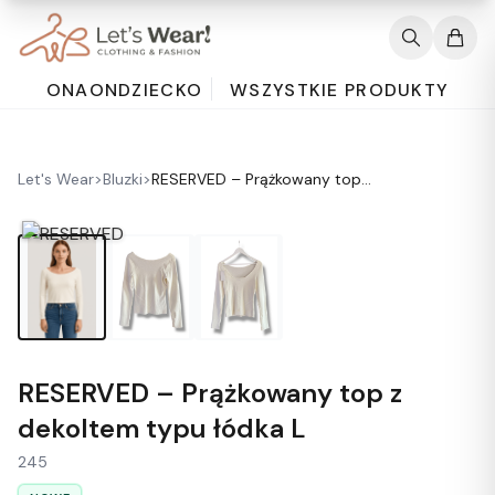
ONA
ON
DZIECKO
WSZYSTKIE PRODUKTY
Let's Wear
>
Bluzki
>
RESERVED – Prążkowany top z dekoltem typu łódka L
RESERVED – Prążkowany top z
dekoltem typu łódka L
245