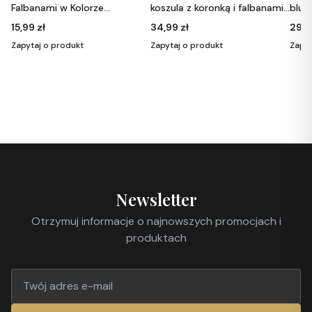
lbanami w Kolorze
koszula z koronką i falbanami
bluzka z 
żowym L
S
dekolcie 
,99 zł
34,99 zł
29,99 zł
pytaj o produkt
Zapytaj o produkt
Zapytaj o 
Newsletter
Otrzymuj informacje o najnowszych promocjach i
produktach