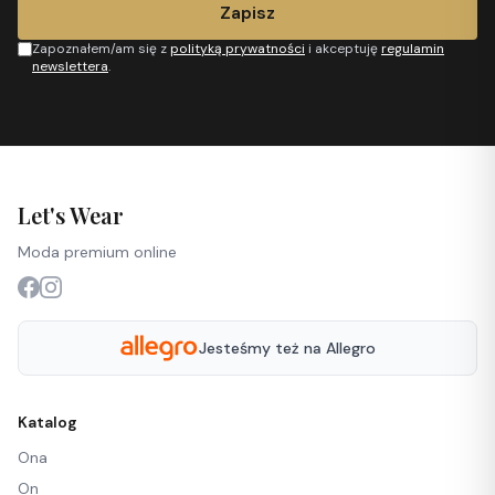
Zapisz
Zapoznałem/am się z
polityką prywatności
i akceptuję
regulamin
newslettera
.
Let's Wear
Moda premium online
Jesteśmy też na Allegro
Katalog
Ona
On