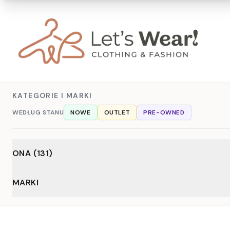
KATEGORIE I MARKI
WEDŁUG STANU
NOWE
OUTLET
PRE-OWNED
ONA (131)
Akcesoria (2)
Odzież (129)
MARKI
Czapki i szaliki (1)
Bielizna (2)
Skarpetki (1)
Bluzki (40)
Bluzy (4)