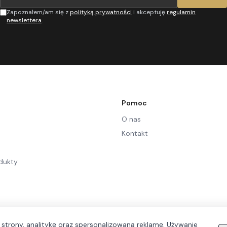
Zapoznałem/am się z
polityką prywatności
i akceptuję
regulamin
newslettera
.
Pomoc
O nas
Kontakt
dukty
 strony, analitykę oraz spersonalizowaną reklamę. Używanie
©
2026
Let's Wear. Wszelkie prawa zastrzeżone.