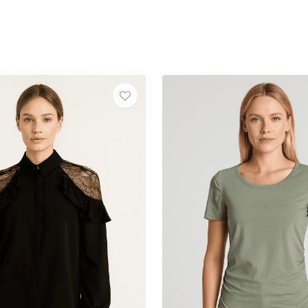
rzchnie (5)
6)
)
8)
elowe (1)
3)