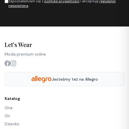
Zapoznałem/am się z
polityką prywatności
i akceptuję
regulamin
newslettera
.
Let's Wear
Moda premium online
Jesteśmy też na Allegro
Katalog
Ona
On
Dziecko