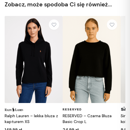
Zobacz, może spodoba Ci się również…
 Lauren – lekka bluza z
RESERVED – Czarna Bluza
Sinsay – kró
urem XS
Basic Crop L
kolorze śliw
9 zł
24,99 zł
9,99 zł