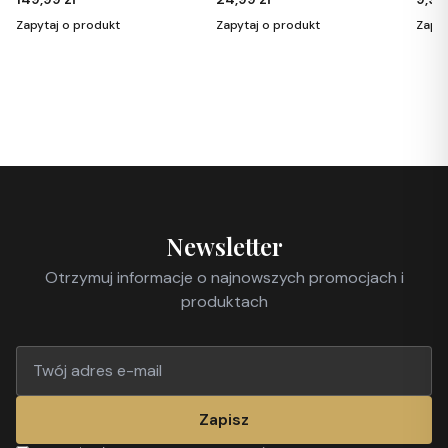
aj o produkt
Zapytaj o produkt
Zapytaj o pro
Newsletter
Otrzymuj informacje o najnowszych promocjach i
produktach
Zapisz