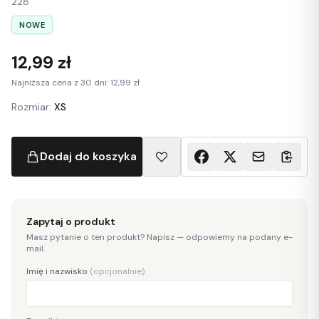
228
NOWE
12,99 zł
Najniższa cena z 30 dni: 12,99 zł
Rozmiar:
XS
Dodaj do koszyka
Zapytaj o produkt
Masz pytanie o ten produkt? Napisz — odpowiemy na podany e-
mail.
Imię i nazwisko
(opcjonalnie)