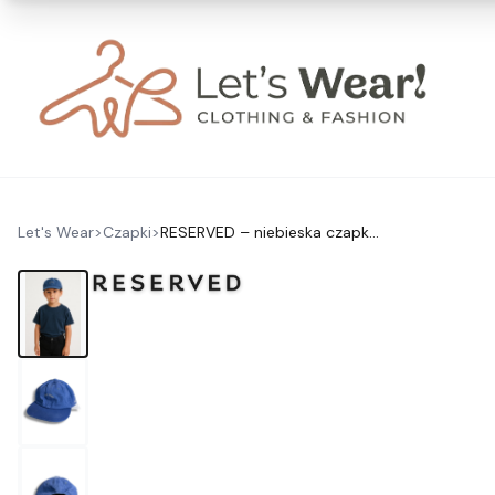
Let's Wear
>
Czapki
>
RESERVED – niebieska czapka z daszkiem dla chłopca, haft „NOT TODAY” 9-13y