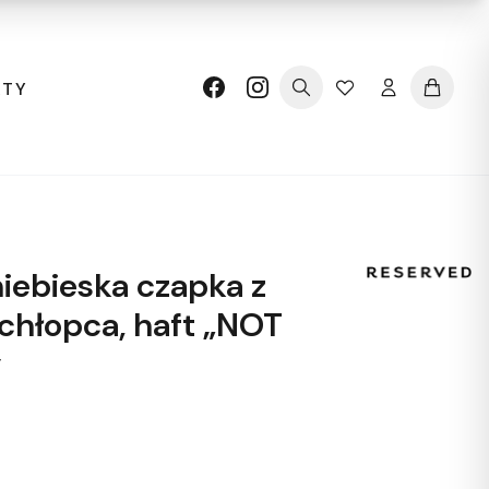
KTY
iebieska czapka z
chłopca, haft „NOT
y