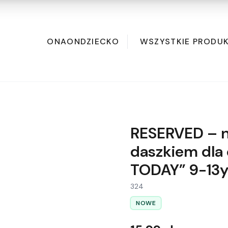
ONA
ON
DZIECKO
WSZYSTKIE PRODU
RESERVED – n
daszkiem dla 
TODAY” 9-13
324
NOWE