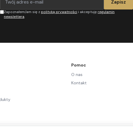
Zapisz
Zapoznałem/am się z
polityką prywatności
i akceptuję
regulamin
newslettera
.
Pomoc
O nas
Kontakt
dukty