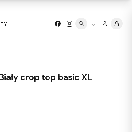
KTY
iały crop top basic XL