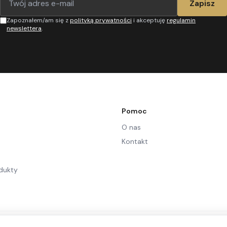
Zapisz
Zapoznałem/am się z
polityką prywatności
i akceptuję
regulamin
newslettera
.
Pomoc
O nas
Kontakt
dukty