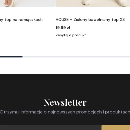
bawełniany top XS
PUMA – damski top sportowy slim fit 
39,99 zł
Zapytaj o produkt
Newsletter
Otrzymuj informacje o najnowszych promocjach i produktac