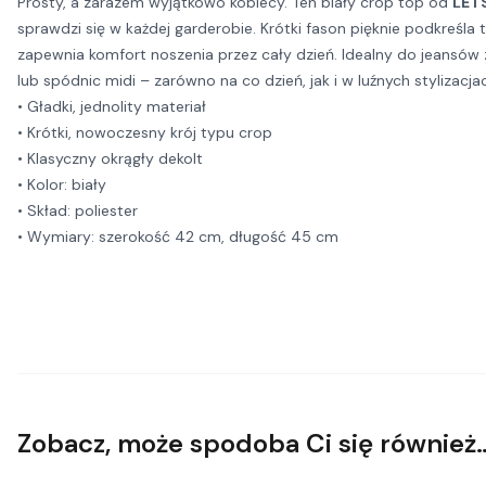
Prosty, a zarazem wyjątkowo kobiecy. Ten biały crop top od
LET
sprawdzi się w każdej garderobie. Krótki fason pięknie podkreśla ta
zapewnia komfort noszenia przez cały dzień. Idealny do jeansó
lub spódnic midi – zarówno na co dzień, jak i w luźnych stylizacja
• Gładki, jednolity materiał
• Krótki, nowoczesny krój typu crop
• Klasyczny okrągły dekolt
• Kolor: biały
• Skład: poliester
• Wymiary: szerokość 42 cm, długość 45 cm
Zobacz, może spodoba Ci się również