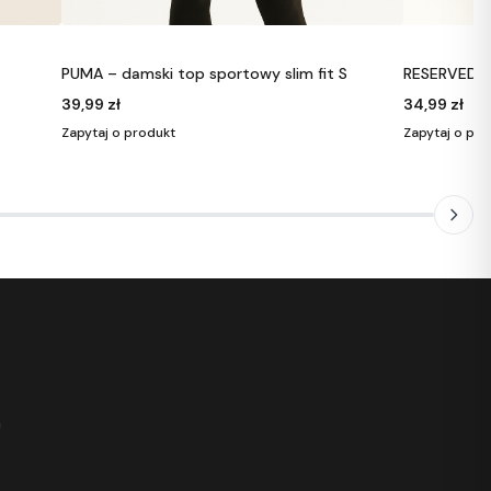
S
RESERVED – krótki sweter polo w prążki S
RESERVED –
34,99 zł
14,99 zł
Zapytaj o produkt
Zapytaj o pro
h