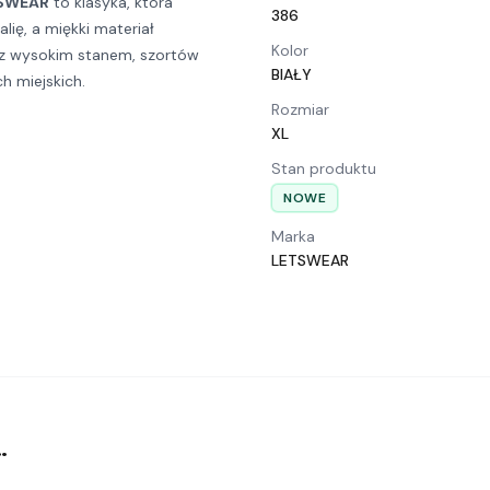
SWEAR
to klasyka, która
386
lię, a miękki materiał
Kolor
w z wysokim stanem, szortów
BIAŁY
ch miejskich.
Rozmiar
XL
Stan produktu
NOWE
Marka
LETSWEAR
…