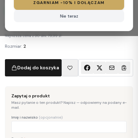
275
ZGARNIAM -10% I DOŁĄCZAM
NOWE
Nie teraz
79,99 zł
Najniższa cena z 30 dni: 79,99 zł
Rozmiar:
2
Dodaj do koszyka
Zapytaj o produkt
Masz pytanie o ten produkt? Napisz — odpowiemy na podany e-
mail.
Imię i nazwisko
(opcjonalnie)