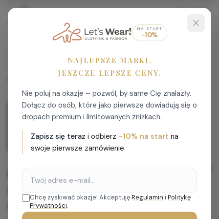
NA START
−10%
ONA
ON
DZIECKO
WSZYSTKIE PRODUKTY
NAJLEPSZE MARKI,
JESZCZE LEPSZE CENY.
Let's Wear
>
Sukienki
>
GUESS Dziewczęca sukienka w kolorze wrzosowym 2Y
Nie poluj na okazje – pozwól, by same Cię znalazły.
Dołącz do osób, które jako pierwsze dowiadują się o
dropach premium i limitowanych zniżkach.
Zapisz się teraz
i odbierz
−10% na start
na
swoje pierwsze zamówienie.
GUESS Dziewczęca
sukienka w kolorze
Chcę zyskiwać okazje! Akceptuję
Regulamin
i
Politykę
wrzosowym 2Y
Prywatności
.