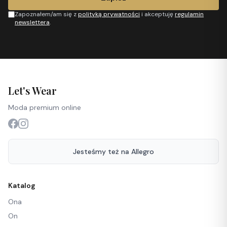
Zapoznałem/am się z
polityką prywatności
i akceptuję
regulamin
newslettera
.
Let's Wear
Moda premium online
Jesteśmy też na Allegro
Katalog
Ona
On