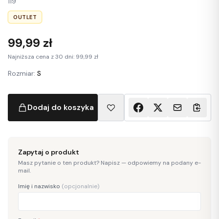
119
OUTLET
99,99 zł
Najniższa cena z 30 dni: 99,99 zł
Rozmiar:
S
Dodaj do koszyka
Zapytaj o produkt
Masz pytanie o ten produkt? Napisz — odpowiemy na podany e-
mail.
Imię i nazwisko
(opcjonalnie)