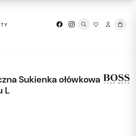
KTY
czna Sukienka ołówkowa
u L