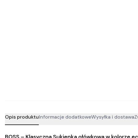
Opis produktu
Informacje dodatkowe
Wysyłka i dostawa
Z
BOSS – Klasyczna Sukienka ołówkowa w kolorze ec