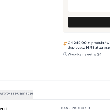
Od
249,00 zł
produktów 
dopłacasz
14,99 zł
za prz
Wysyłka nawet w 24h
wroty i reklamacje
DANE PRODUKTU
ru L