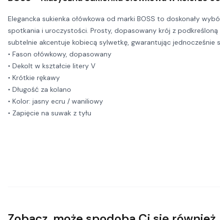
Elegancka sukienka ołówkowa od marki BOSS to doskonały wybór d
spotkania i uroczystości. Prosty, dopasowany krój z podkreśloną 
subtelnie akcentuje kobiecą sylwetkę, gwarantując jednocześnie s
• Fason ołówkowy, dopasowany
• Dekolt w kształcie litery V
• Krótkie rękawy
• Długość za kolano
• Kolor: jasny ecru / waniliowy
• Zapięcie na suwak z tyłu
Zobacz, może spodoba Ci się również