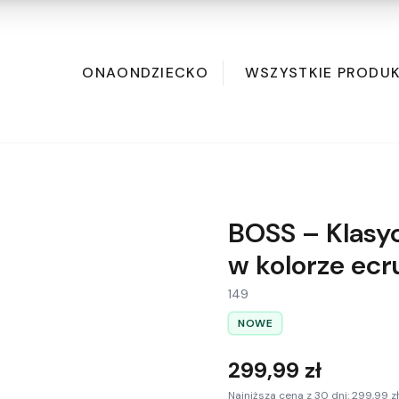
ONA
ON
DZIECKO
WSZYSTKIE PRODU
BOSS – Klasy
w kolorze ecr
149
NOWE
299,99 zł
Najniższa cena z 30 dni: 299,99 zł