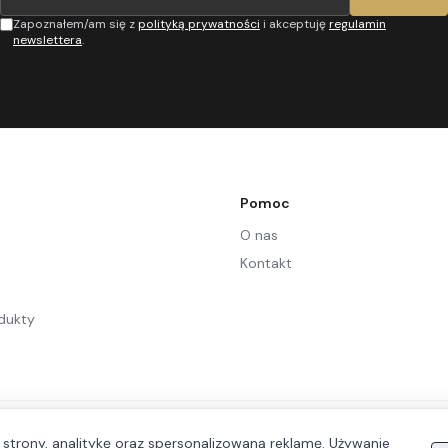
Zapoznałem/am się z
polityką prywatności
i akceptuję
regulamin
newslettera
.
Pomoc
O nas
Kontakt
dukty
 strony, analitykę oraz spersonalizowaną reklamę. Używanie
©
2026
Let's Wear. Wszelkie prawa zastrzeżone.