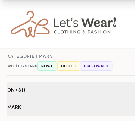
KATEGORIE I MARKI
WEDŁUG STANU
NOWE
OUTLET
PRE-OWNED
ON (31)
Odzież (31)
MARKI
Bluzki (15)
Bluzy (3)
Koszule (2)