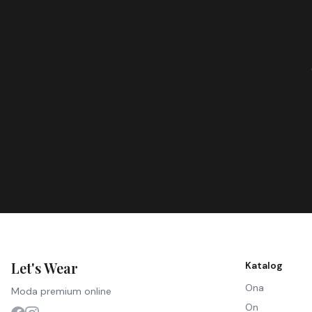
Let's Wear
Katalog
Ona
Moda premium online
On