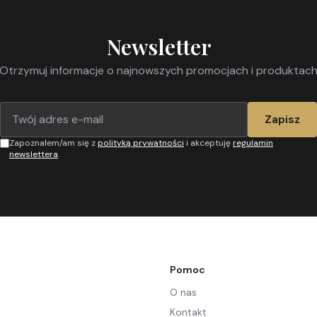
Newsletter
Otrzymuj informacje o najnowszych promocjach i produktac
Zapisz
Zapoznałem/am się z
polityką prywatności
i akceptuję
regulamin
newslettera
.
Pomoc
O nas
Kontakt