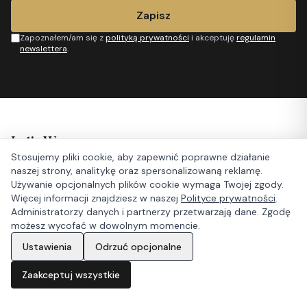
Zapisz
Zapoznałem/am się z
polityką prywatności
i akceptuję
regulamin
newslettera
.
Let's Wear
Stosujemy pliki cookie, aby zapewnić poprawne działanie
Moda premium online
naszej strony, analitykę oraz spersonalizowaną reklamę.
Używanie opcjonalnych plików cookie wymaga Twojej zgody.
Więcej informacji znajdziesz w naszej
Polityce prywatności
.
Administratorzy danych i partnerzy przetwarzają dane. Zgodę
Jesteśmy też na Allegro
możesz wycofać w dowolnym momencie.
Ustawienia
Odrzuć opcjonalne
Katalog
Zaakceptuj wszystkie
Strona główna
Katalog
Ulubione
Koszyk
Konto
Ona