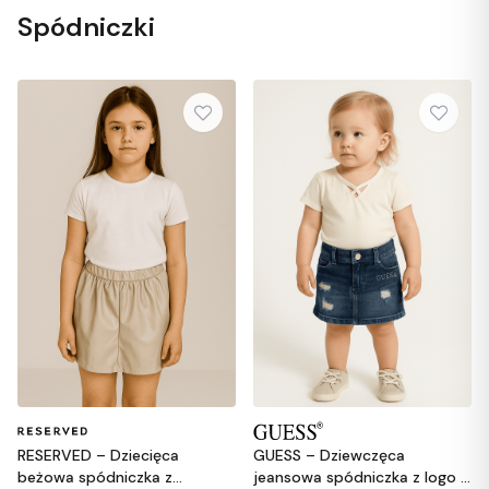
Spódniczki
Okrycia wierzchnie (1)
Spódniczki (2)
Spodnie (15)
Stroje kąpielowe (1)
Sukienki (3)
Swetry (2)
RESERVED – Dziecięca
GUESS – Dziewczęca
beżowa spódniczka z
jeansowa spódniczka z logo z