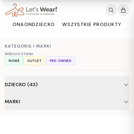
ONA
ON
DZIECKO
WSZYSTKIE PRODUKTY
KATEGORIE I MARKI
WEDŁUG STANU
NOWE
OUTLET
PRE-OWNED
DZIECKO (43)
Odzież (40)
Niemowlaki (3)
MARKI
Akcesoria (2)
Bluzki (8)
Bluzy (5)
Body (1)