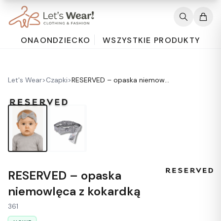
ONA
ON
DZIECKO
WSZYSTKIE PRODUKTY
Let's Wear
>
Czapki
>
RESERVED – opaska niemowlęca z kokardką
RESERVED – opaska
niemowlęca z kokardką
361