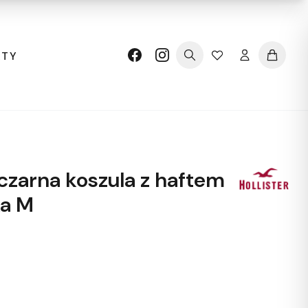
KTY
czarna koszula z haftem
ka M