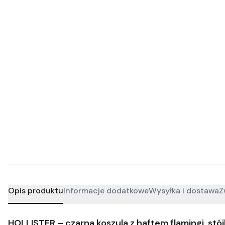
Opis produktu
Informacje dodatkowe
Wysyłka i dostawa
Z
HOLLISTER – czarna koszula z haftem flamingi, stó