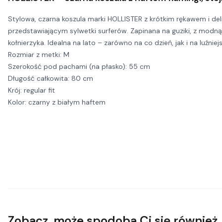
Stylowa, czarna koszula marki HOLLISTER z krótkim rękawem i de
przedstawiającym sylwetki surferów. Zapinana na guziki, z modną
kołnierzyka. Idealna na lato – zarówno na co dzień, jak i na luźniej
Rozmiar z metki: M
Szerokość pod pachami (na płasko): 55 cm
Długość całkowita: 80 cm
Krój: regular fit
Kolor: czarny z białym haftem
Zobacz, może spodoba Ci się również