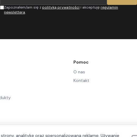
Zapoznałem/am się z
polityką prywatności
i akceptuję
regulamin
newslettera
.
Pomoc
O nas
Kontakt
dukty
 strony, analitykę oraz spersonalizowaną reklamę. Używanie
©
2026
Let's Wear. Wszelkie prawa zastrzeżone.