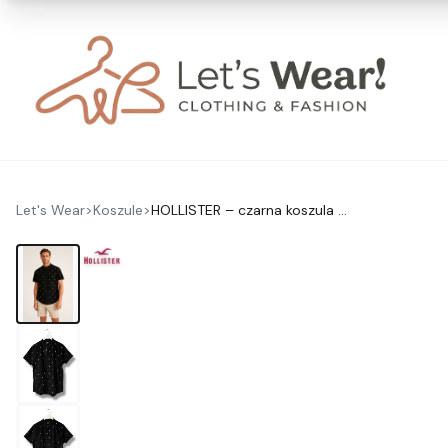
Let's Wear
>
Koszule
>
HOLLISTER – czarna koszula z haftem flamingi, stójka M