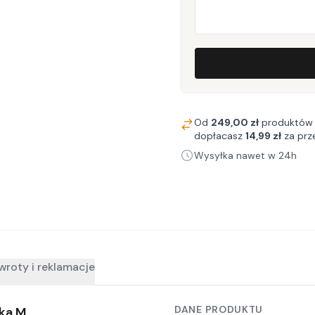
Od
249,00 zł
produktów 
dopłacasz
14,99 zł
za prz
Wysyłka nawet w 24h
wroty i reklamacje
DANE PRODUKTU
jka M