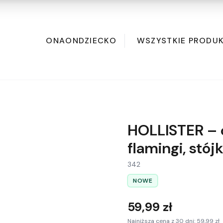
ONA
ON
DZIECKO
WSZYSTKIE PRODU
HOLLISTER – 
flamingi, stój
342
NOWE
59,99 zł
Najniższa cena z 30 dni: 59,99 zł